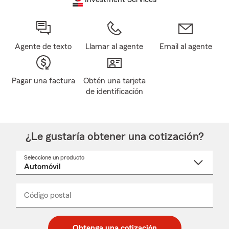
Agente de texto
Llamar al agente
Email al agente
Pagar una factura
Obtén una tarjeta
de identificación
¿Le gustaría obtener una cotización?
Seleccione un producto
Seleccione
un
nombre
de
producto
del
Código postal
Ingresa
Ingresa
_____
menú
un
un
desplegable
código
código
postal
postal
Obtenga una cotización