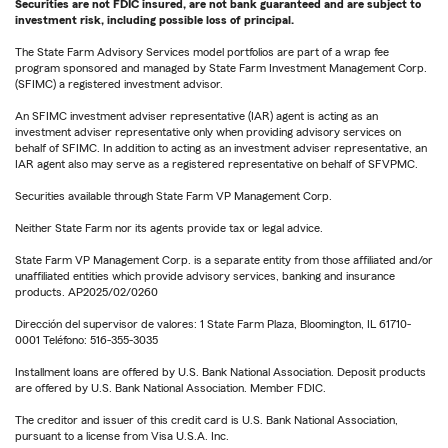
Securities are not FDIC insured, are not bank guaranteed and are subject to
investment risk, including possible loss of principal.
The State Farm Advisory Services model portfolios are part of a wrap fee
program sponsored and managed by State Farm Investment Management Corp.
(SFIMC) a registered investment advisor.
An SFIMC investment adviser representative (IAR) agent is acting as an
investment adviser representative only when providing advisory services on
behalf of SFIMC. In addition to acting as an investment adviser representative, an
IAR agent also may serve as a registered representative on behalf of SFVPMC.
Securities available through State Farm VP Management Corp.
Neither State Farm nor its agents provide tax or legal advice.
State Farm VP Management Corp. is a separate entity from those affiliated and/or
unaffiliated entities which provide advisory services, banking and insurance
products. AP2025/02/0260
Dirección del supervisor de valores: 1 State Farm Plaza, Bloomington, IL 61710-
0001 Teléfono: 516-355-3035
Installment loans are offered by U.S. Bank National Association. Deposit products
are offered by U.S. Bank National Association. Member FDIC.
The creditor and issuer of this credit card is U.S. Bank National Association,
pursuant to a license from Visa U.S.A. Inc.