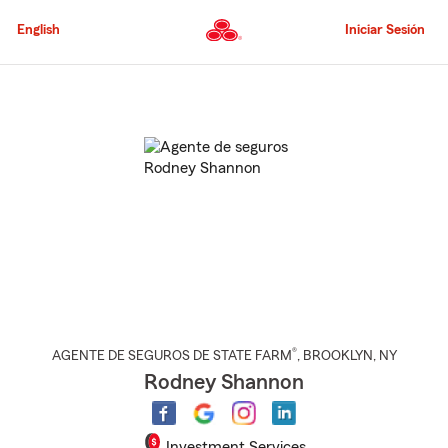
Pasar
al
English
Iniciar Sesión
contenido
principal
Comienzo
del
contenido
principal
®
AGENTE DE SEGUROS DE STATE FARM
,
BROOKLYN
, NY
Rodney Shannon
Investment Services