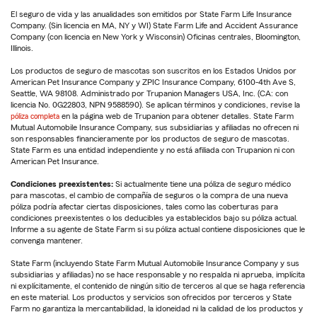
El seguro de vida y las anualidades son emitidos por State Farm Life Insurance
Company. (Sin licencia en MA, NY y WI) State Farm Life and Accident Assurance
Company (con licencia en New York y Wisconsin) Oficinas centrales, Bloomington,
Illinois.
Los productos de seguro de mascotas son suscritos en los Estados Unidos por
American Pet Insurance Company y ZPIC Insurance Company, 6100-4th Ave S,
Seattle, WA 98108. Administrado por Trupanion Managers USA, Inc. (CA: con
licencia No. 0G22803, NPN 9588590). Se aplican términos y condiciones, revise la
póliza completa
en la página web de Trupanion para obtener detalles. State Farm
Mutual Automobile Insurance Company, sus subsidiarias y afiliadas no ofrecen ni
son responsables financieramente por los productos de seguro de mascotas.
State Farm es una entidad independiente y no está afiliada con Trupanion ni con
American Pet Insurance.
Condiciones preexistentes:
Si actualmente tiene una póliza de seguro médico
para mascotas, el cambio de compañía de seguros o la compra de una nueva
póliza podría afectar ciertas disposiciones, tales como las coberturas para
condiciones preexistentes o los deducibles ya establecidos bajo su póliza actual.
Informe a su agente de State Farm si su póliza actual contiene disposiciones que le
convenga mantener.
State Farm (incluyendo State Farm Mutual Automobile Insurance Company y sus
subsidiarias y afiliadas) no se hace responsable y no respalda ni aprueba, implícita
ni explícitamente, el contenido de ningún sitio de terceros al que se haga referencia
en este material. Los productos y servicios son ofrecidos por terceros y State
Farm no garantiza la mercantabilidad, la idoneidad ni la calidad de los productos y