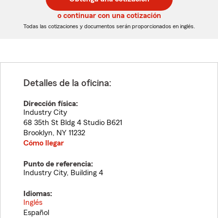
de
de
5
5
o continuar con una cotización
dígitos
dígitos
Todas las cotizaciones y documentos serán proporcionados en inglés.
Detalles de la oficina:
Dirección física:
Industry City
68 35th St Bldg 4 Studio B621
Brooklyn
,
NY
11232
Cómo llegar
Punto de referencia:
Industry City, Building 4
Idiomas:
Inglés
Español